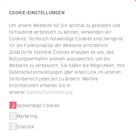
COOKIE-EINSTELLUNGEN
Zurück
zur
Um unsere Webseite für Sie optimal zu gestalten und
IVVI Berlin
Startseite
fortlaufend verbessern zu können, verwenden wir
der
Institut für Verwaltungsforschung und
Cookies. Technisch notwendige Cookies sind zwingend
Verwaltungsinnovation
für die Funktionalität der Webseite erforderlich.
HWR
Zusätzliche Statistik-Cookies erlauben es uns, das
Berlin
Nutzungsverhalten anonym auszuwerten, um die
Impressum
Webseite zu verbessern. Sie haben die Möglichkeit, Ihre
Datenschutzeinstellungen über einen Link im unteren
Seitenbereich jederzeit zu ändern. Weitere
Informationen erhalten Sie in
Anbieterkennzeichnung nach § 6 TDG
unserer
Datenschutzerklärung
.
Institut für Verwaltungsforschung und
Notwendige Cookies
Verwaltungsinnovation (IVVI Berlin)
Marketing
in der Hochschule für Wirtschaft und Recht Berlin
Statistik
vertreten durch den Direktor