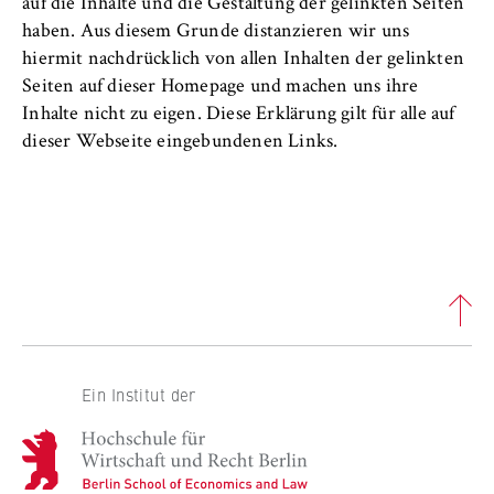
auf die Inhalte und die Gestaltung der gelinkten Seiten
Anbieter:
haben. Aus diesem Grunde distanzieren wir uns
Betreiber dieser Website
hiermit nachdrücklich von allen Inhalten der gelinkten
Seiten auf dieser Homepage und machen uns ihre
Zweck:
Inhalte nicht zu eigen. Diese Erklärung gilt für alle auf
Speichert den Zustimmungsstatus des
dieser Webseite eingebundenen Links.
Benutzers für Cookies auf der aktuellen
Domäne. Dadurch wird verhindert, dass das
Cookie-Banner bei jedem erneuten Aufruf
der Website wiederholt angezeigt wird.
Cookie Laufzeit:
1 Jahr
TYPO3 Frontend Nutzer
Ein Institut der
Name:
H
fe_typo_user
o
Anbieter: